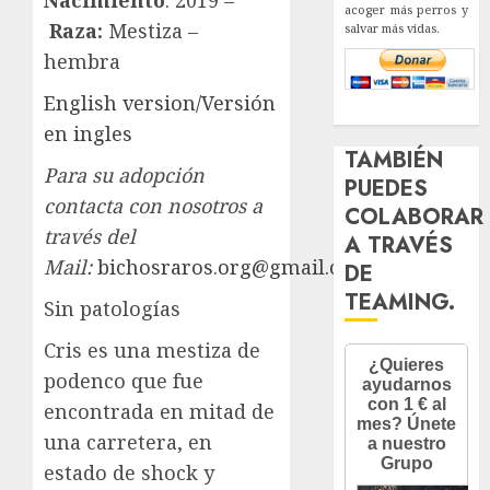
acoger más perros y
Raza:
Mestiza –
salvar más vidas.
hembra
English version/Versión
en ingles
TAMBIÉN
Para su adopción
PUEDES
contacta con nosotros a
COLABORAR
través del
A TRAVÉS
Mail:
bichosraros.org@gmail.com
DE
TEAMING.
Sin patologías
Cris es una mestiza de
podenco que fue
encontrada en mitad de
una carretera, en
estado de shock y