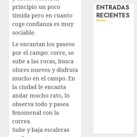
ENTRADAS
principio un poco
RECIENTES
tímida pero en cuanto
coge confianza es muy
Laia – Mestiza
sociable.
– Hembra
Le encantan los paseos
Chapulina –
por el campo: corre, se
Mestizo –
sube a las rocas, busca
Hembra
Mani – Mix
olores nuevos y disfruta
Jack Russell –
mucho en el campo. En
Macho
la ciudad le encanta
Chispa – Mix
andar mucho rato, lo
podenco –
observa todo y pasea
Hembra
fenomenal con la
Vida – Teckel
correa.
Merle –
Sube y baja escaleras
Hembra