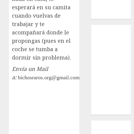
esperará en su camita
Russell –
Macho
cuando vuelvas de
trabajar y te
Inicio
acompañará donde le
¿Quiénes
propongas (pues en el
Somos?
coche se tumba a
¿Qué es la
dormir sin problema).
discapacidad?
¿Qué es la
Envía un Mail
adopción?
a:
bichosraros.org@gmail.com
Nuestros
animales en
adopción
Apadrinados
Hazte socio
Tendencias
Nuestros