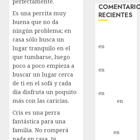
perfectamente.
COMENTARI
Es una perrita muy
RECIENTES
buena que no da
ningún problema; en
Paloma Del
Moral Iglesias
casa sólo busca un
en
Troya
lugar tranquilo en el
Paloma Del
que tumbarse, luego
Moral Iglesias
poco a poco empieza a
en
Olga
buscar un lugar cerca
Paloma Del
de ti en el sofá y cada
Moral Iglesias
día disfruta un poquito
en
Rita
más con las caricias.
LuciaN
en
Mani – Mix
Cris es una perra
Jack Russell –
fantástica para una
Macho
familia. No romperá
Eldna
en
Mani
nada en casa, te
– Mix Jack