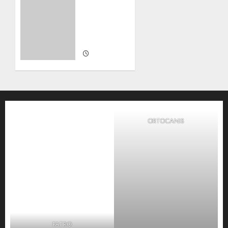
Podenco
–
Macho
ADOPTADO
22 DE
ABRIL,
2026
0
ORTOCANIS
FATRO