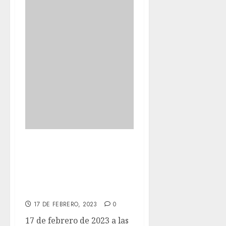
SUSTI y KEEPER
han ido hoy a
rehabilitación a
Narub.
17 DE FEBRERO, 2023
0
17 de febrero de 2023 a las