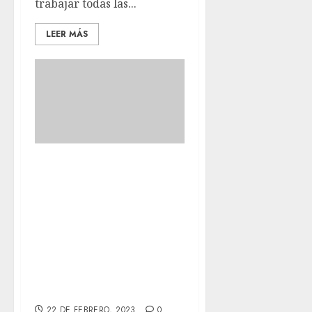
trabajar todas las...
LEER MÁS
Hoy hemos hecho
retoque en
algunas sillas,
porque aquí, los
golfos estos no
hacen mas que
romper arneses.
22 DE FEBRERO, 2023
0