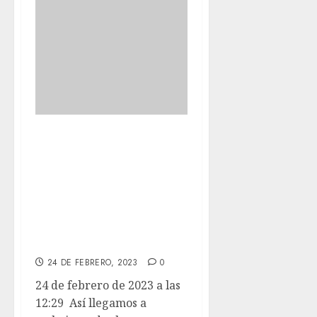
Así llegamos a
trabajar todas las
semanas a Narub
con la tía Susana
que nos quiere
increíble.
24 DE FEBRERO, 2023
0
24 de febrero de 2023 a las
12:29 Así llegamos a