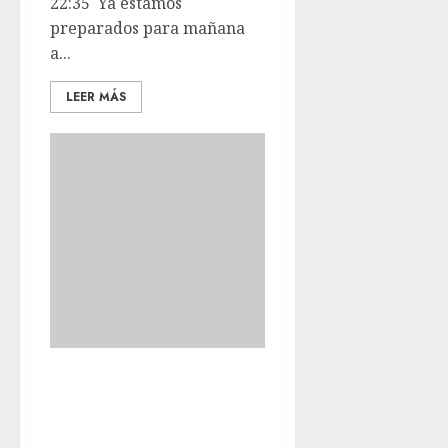
22:35 Ya estamos
preparados para mañana
a...
LEER MÁS
Rendirse siempre
es el camino mas
fácil.