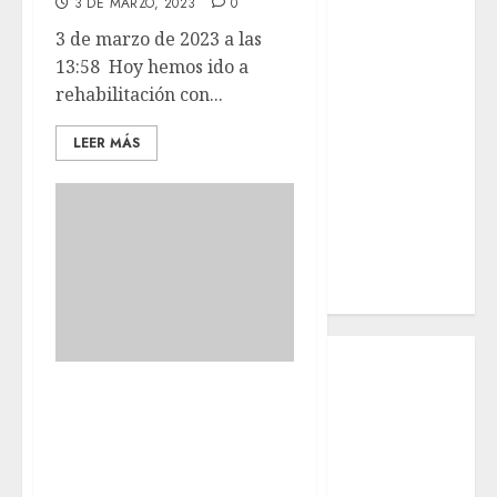
3 DE MARZO, 2023
0
¿Quiénes
3 de marzo de 2023 a las
Somos?
13:58 Hoy hemos ido a
¿Qué es la
rehabilitación con...
discapacidad?
¿Qué es la
LEER MÁS
adopción?
Nuestros
animales en
adopción
Apadrinados
Hazte socio
Tendencias
Nuestros
Ayer estuvimos
animales en
con nuestros
adopción
chicos CARTUCHO,
Animales
adoptados
AMAYA, MIMI,