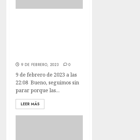
Bueno, seguimos
sin parar porque
las ruedas de
nuestros chicos no
pueden hacerlo.
9 DE FEBRERO, 2023
0
9 de febrero de 2023 a las
22:08 Bueno, seguimos sin
parar porque las...
LEER MÁS