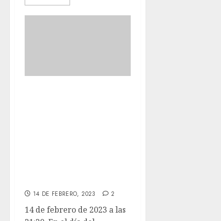
En el día del
amorrrrr, aquí
BILLY y TANA en
momento
romántico en su
zona de descanso
sin silla.
14 DE FEBRERO, 2023
2
14 de febrero de 2023 a las