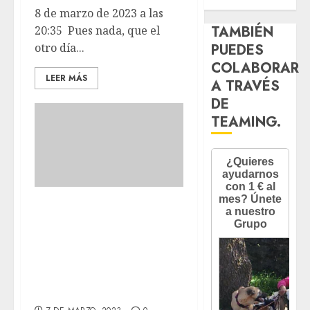
8 de marzo de 2023 a las
TAMBIÉN
20:35 Pues nada, que el
otro día...
PUEDES
COLABORAR
LEER MÁS
A TRAVÉS
DE
TEAMING.
¿Sabéis la canción
que dice, quisiera
ser un pez? Pues
así nuestra
LAIKA.