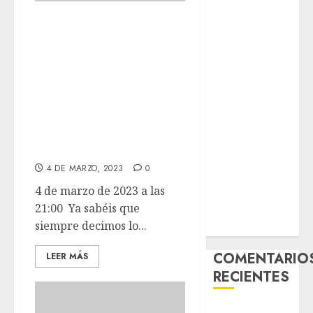
– Hembra
Ya sabéis que
Chapulina –
siempre decimos
Mestizo –
lo mismo, que
Hembra
estamos
Mani – Mix
orgullosos de
Jack Russell –
Macho
nuestros chicos.
Chispa – Mix
Pero es la verdad.
podenco –
4 DE MARZO, 2023
0
Hembra
4 de marzo de 2023 a las
Vida – Teckel
21:00 Ya sabéis que
Merle –
siempre decimos lo...
Hembra
COMENTARIO
LEER MÁS
RECIENTES
Paloma Del