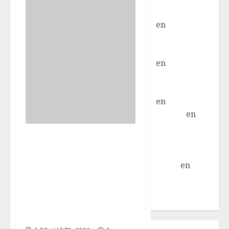
Moral Iglesias
en
Troya
Paloma Del
Moral Iglesias
en
Olga
Paloma Del
Moral Iglesias
en
Rita
LuciaN
en
Mani – Mix
Hoy hemos ido a
Jack Russell –
rehabilitación con
Macho
Eldna
en
Mani
nuestros chicos
– Mix Jack
4×4, es decir los de
Russell –
las cuatro ruedas
Macho
RUFO y LAIKA.
Inicio