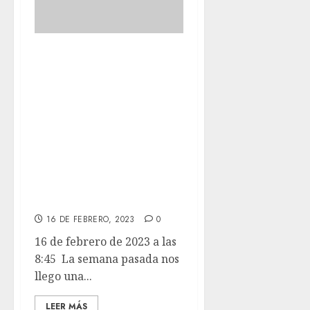
La semana pasada
nos llego una
donación de
yogures para
nuestros chicos de
la empresa
Yogupet y así se
relamían ellos.
16 DE FEBRERO, 2023
0
16 de febrero de 2023 a las
8:45 La semana pasada nos
llego una...
LEER MÁS