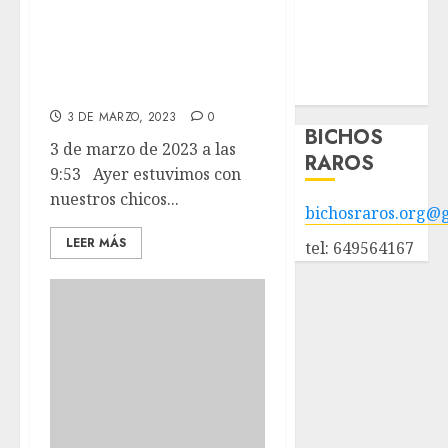
POLÍTICA DE
RANIA y JADE en
PRIVACIDAD
el colegio Alkor de
Hazte socio
Alcorcón.
Galería
3 DE MARZO, 2023
0
BICHOS
3 de marzo de 2023 a las
RAROS
9:53 Ayer estuvimos con
nuestros chicos...
bichosraros.org@
LEER MÁS
tel: 649564167