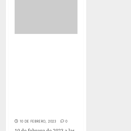
FELIX después de
salir de su
rehabilitación con
masajes,
hidroterapia y así,
no nos ha dado
tiempo ni a
ponerle ni collar
ni silla.
10 DE FEBRERO, 2023
0
10 de febrero de 2023 a las