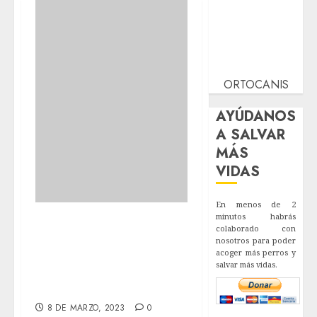
ORTOCANIS
AYÚDANOS
A SALVAR
MÁS
VIDAS
En menos de 2
minutos habrás
Pues nada, que el
colaborado con
otro día entraron
nosotros para poder
acoger más perros y
los vecinos y se la
salvar más vidas.
llevaron.
8 DE MARZO, 2023
0